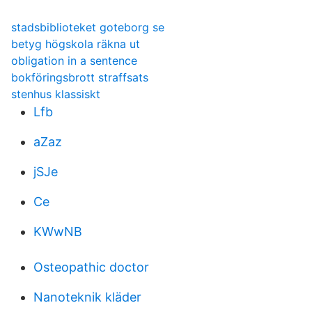
stadsbiblioteket goteborg se
betyg högskola räkna ut
obligation in a sentence
bokföringsbrott straffsats
stenhus klassiskt
Lfb
aZaz
jSJe
Ce
KWwNB
Osteopathic doctor
Nanoteknik kläder